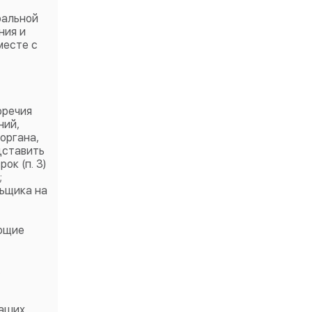
ральной
ния и
месте с
оречия
ний,
органа,
дставить
ок (п. 3)
;
ьщика на
ающие
.
Ваших