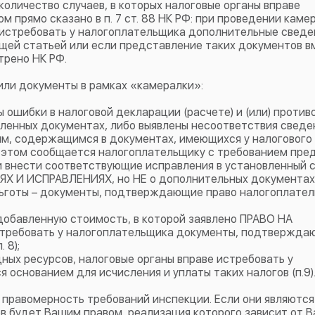
оличество случаев, в которых налоговые органы вправе
 прямо сказано в п. 7 ст. 88 НК РФ: при проведении каме
 истребовать у налогоплательщика дополнительные сведе
щей статьей или если представление таких документов в
трено НК РФ.
или документы в рамках «камералки»:
 ошибки в налоговой декларации (расчете) и (или) против
енных документах, либо выявлены несоответствия сведе
м, содержащимся в документах, имеющихся у налогового 
об этом сообщается налогоплательщику с требованием пре
 внести соответствующие исправления в установленный ср
ЯХ И ИСПРАВЛЕНИЯХ, но НЕ о дополнительных документах
льготы – документы, подтверждающие право налогоплател
 добавленную стоимость, в которой заявлено ПРАВО НА
стребовать у налогоплательщика документы, подтвержд
 8);
ных ресурсов, налоговые органы вправе истребовать у
основанием для исчисления и уплаты таких налогов (п.9)
 правомерность требований инспекции. Если они являются
в будет Вашим правом, реализация которого зависит от 