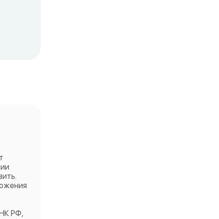
т
ции
ить.
ложения
НК РФ,