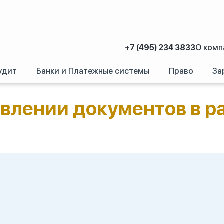
+7 (495) 234 3833
О комп
удит
Банки и Платежные системы
Право
За
доставлении документов в рамках камеральной налоговой проверки
авлении документов в р