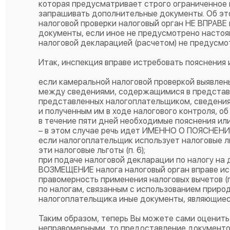
которая предусматривает строго ограниченное к
запрашивать дополнительные документы. Об этом
налоговой проверки налоговый орган НЕ ВПРАВЕ
документы, если иное не предусмотрено настоя
налоговой декларацией (расчетом) не предусмо
Итак, инспекция вправе истребовать пояснения 
если камеральной налоговой проверкой выявлены
между сведениями, содержащимися в представл
представленных налогоплательщиком, сведения
и полученным им в ходе налогового контроля, 
в течение пяти дней необходимые пояснения или
– в этом случае речь идет ИМЕННО О ПОЯСНЕНИ
если налогоплательщик использует налоговые 
эти налоговые льготы (п. 6);
при подаче налоговой декларации по налогу на
ВОЗМЕЩЕНИЕ налога налоговый орган вправе и
правомерность применения налоговых вычетов (п.
по налогам, связанным с использованием природ
налогоплательщика иные документы, являющиеся 
Таким образом, теперь Вы можете сами оценить
неправомерными, то предоставление документо