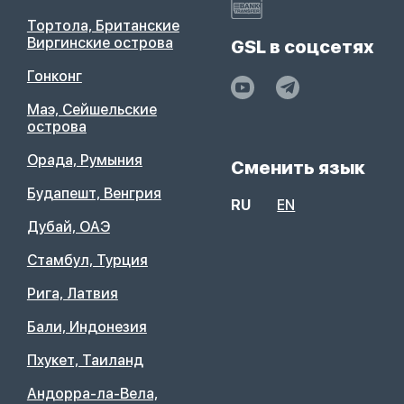
Тортола, Британские
Виргинские острова
GSL в соцсетях
Гонконг
Маэ, Сейшельские
острова
Орада, Румыния
Сменить язык
Будапешт, Венгрия
RU
EN
Дубай, ОАЭ
Стамбул, Турция
Рига, Латвия
Бали, Индонезия
Пхукет, Таиланд
Андорра-ла-Вела,