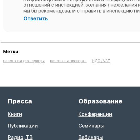
отношений с инспекцией, желания / нежелания ид
мы бы рекомендовали отправить в инспекцию пи
Ответить
Метки
налоговая декларация
налоговая проверка
НДС / VAT
Пресса
Образование
Книги
Конференции
Публикации
Семинары
Радио, ТВ
Вебинары