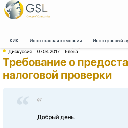
КИК
Иностранная компания
Иностранный а
GSL
/
Форум (российское право)
/
Российское право
/
Требование о пре
Дискуссия
07.04.2017
Елена
Требование о предост
налоговой проверки
Добрый день.