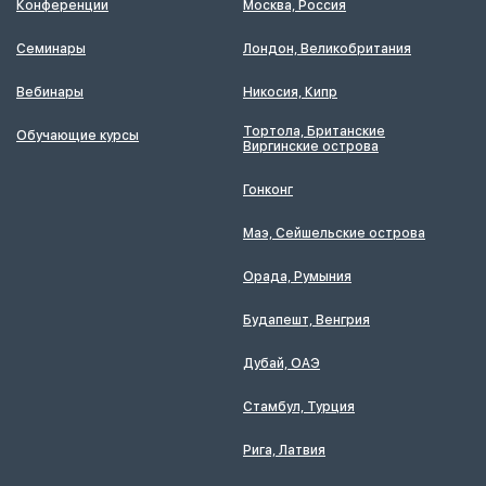
Конференции
Москва, Россия
Семинары
Лондон, Великобритания
Вебинары
Никосия, Кипр
Тортола, Британские
Обучающие курсы
Виргинские острова
Гонконг
Маэ, Сейшельские острова
Орада, Румыния
Будапешт, Венгрия
Дубай, ОАЭ
Стамбул, Турция
Рига, Латвия