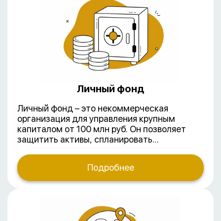
ответственностью и акционерные
общества. Некоммерческие –
благотворительные фонды, ассоциации и с
недавнего времени личные фонды.
Личный фонд
Личный фонд – это некоммерческая
организация для управления крупным
капиталом от 100 млн руб. Он позволяет
защитить активы, спланировать
наследование и оптимизировать налоги.
Создание и управление личными фондами –
Подробнее
процессы, требующие глубокого понимания
гражданского и налогового
законодательства, а также специфики
семейного, корпоративного и даже
международного права (если