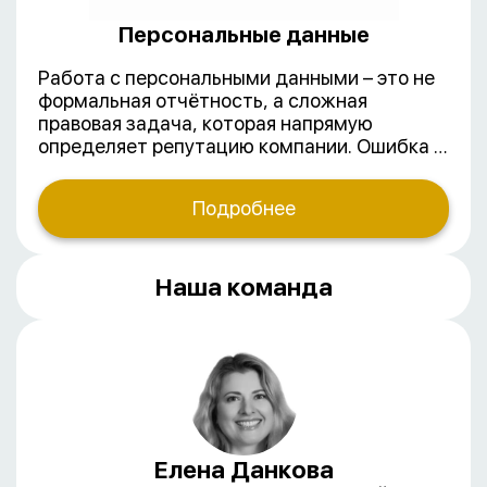
Персональные данные
Работа с персональными данными – это не
формальная отчётность, а сложная
правовая задача, которая напрямую
определяет репутацию компании. Ошибка в
сборе, хранении или передаче данных
грозит миллионными штрафами,
Подробнее
судебными исками и блокировкой сервисов.
Наши консультанты помогут привести ваш
бизнес в полное соответствие с ФЗ-152 «О
персональных данных» и требованиями
Наша команда
Роскомнадзора.
Елена Данкова