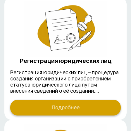
Регистрация юридических лиц
Регистрация юридических лиц – процедура
создания организации с приобретением
статуса юридического лица путём
внесения сведений о её создании,
реорганизации или ликвидации в ЕГРЮЛ. В
зависимости от цели деятельности
Подробнее
выделяют коммерческие и некоммерческие
организации. Наиболее востребованные
формы коммерческих организаций –
общества с ограниченной