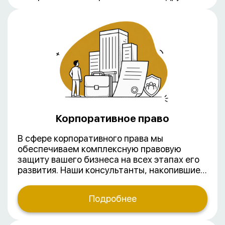
Корпоративное право
В сфере корпоративного права мы
обеспечиваем комплексную правовую
защиту вашего бизнеса на всех этапах его
развития. Наши консультанты, накопившие
многолетний практический опыт, в том
числе в обслуживании компаний с
Подробнее
иностранным участием, предлагают
полный спектр услуг в данной области.