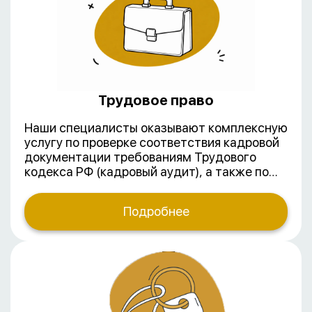
05 октября 1961 года ИЛИ подписала с РФ
отдельное соглашение, отменяющее
обязательную легализацию
предоставляемых между странами
документов.
Трудовое право
Наши специалисты оказывают комплексную
услугу по проверке соответствия кадровой
документации требованиям Трудового
кодекса РФ (кадровый аудит), а также по
подготовке необходимых кадровых
документов с нуля. Мы помогаем
Подробнее
организациям избежать штрафов от
трудовой инспекции, оптимизировать
процессы управления персоналом и
обеспечить защиту в спорах с работниками.