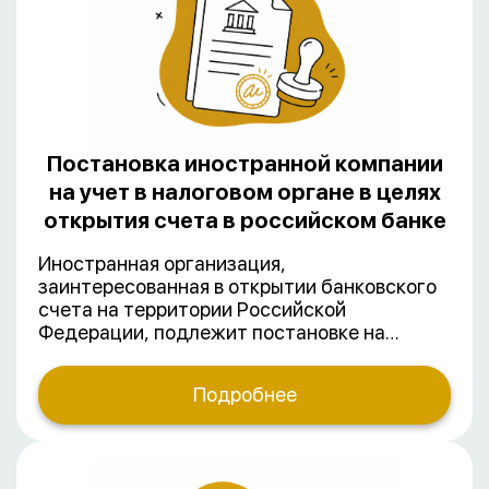
иностранной компании.
Постановка иностранной компании
на учет в налоговом органе в целях
открытия счета в российском банке
Иностранная организация,
заинтересованная в открытии банковского
счета на территории Российской
Федерации, подлежит постановке на
налоговый учет в инспекции ФНС России по
месту учета банка, в котором планируется
Подробнее
открыть счет. По результатам такой
постановки на учет иностранной
организации присваивается ИНН и
выдается Выписка из ЕГРН об иностранных