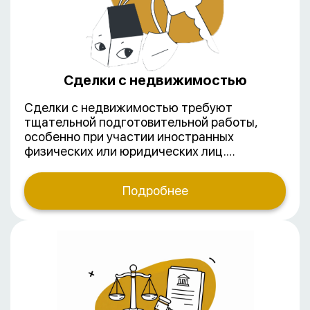
Сделки с недвижимостью
Сделки с недвижимостью требуют
тщательной подготовительной работы,
особенно при участии иностранных
физических или юридических лиц.
Динамично меняющееся законодательство
и практика Росреестра делают
Подробнее
обязательным активное участие юриста на
всех этапах сделки.