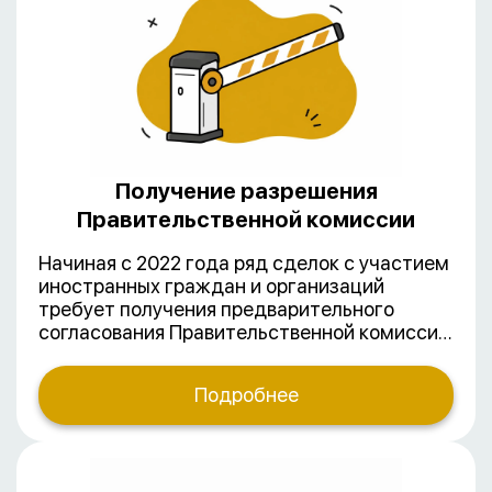
организациях.
Получение разрешения
Правительственной комиссии
Начиная с 2022 года ряд сделок с участием
иностранных граждан и организаций
требует получения предварительного
согласования Правительственной комиссии
по контролю за осуществлением
иностранных инвестиций в РФ. В условиях
Подробнее
частых изменений правил выдачи
разрешений, противоречивой практики и
разрозненных регламентирующих
документов необходимо оперативно