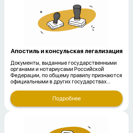
отслеживать нововведения,
систематизировать нормативную базу и
проявлять настойчивость во
взаимодействии с органами
исполнительной власти.
Апостиль и консульская легализация
Документы, выданные государственными
органами и нотариусами Российской
Федерации, по общему правилу признаются
официальными в других государствах
только после консульской легализации. Эта
процедура придает документу
Подробнее
юридическую силу за пределами РФ.
Легализация не требуется, если страна
предоставления документа
присоединилась к Гаагской конвенции,
отменяющей требование легализации
иностранных официальных документов, от