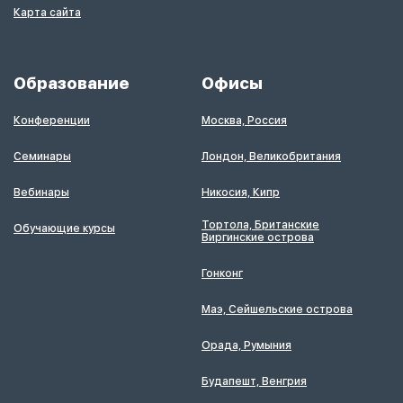
Карта сайта
Образование
Офисы
Конференции
Москва, Россия
Семинары
Лондон, Великобритания
Вебинары
Никосия, Кипр
Тортола, Британские
Обучающие курсы
Виргинские острова
Гонконг
Маэ, Сейшельские острова
Орада, Румыния
Будапешт, Венгрия