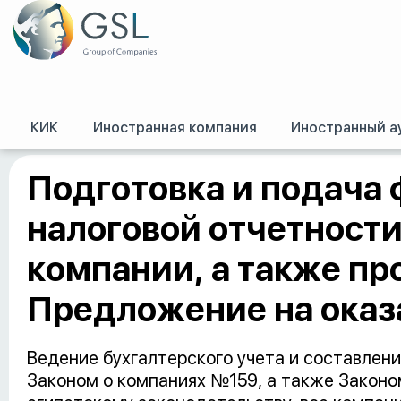
КИК
Иностранная компания
Иностранный а
GSL
/
Спецпредложения (офферы)
/
Подготовка и подача финансовой и 
Подготовка и подача 
налоговой отчетности
компании, а также пр
Предложение на оказ
Ведение бухгалтерского учета и составлени
Законом о компаниях №159, а также Законо