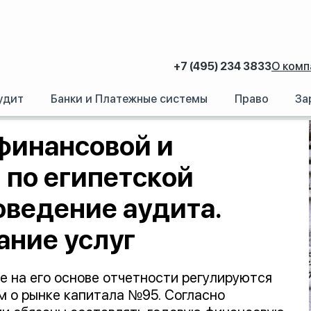
+7 (495) 234 3833
О комп
удит
Банки и Платежные системы
Право
За
налоговой отчетности по египетской компании, а также проведение аудита
финансовой и
 по египетской
оведение аудита.
ание услуг
е на его основе отчетности регулируются
м о рынке капитала №95. Согласно