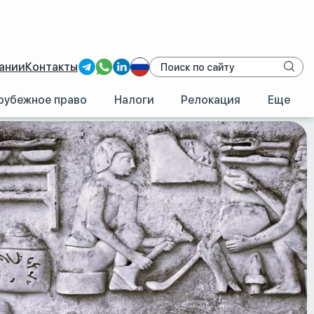
ании
Контакты
рубежное право
Налоги
Релокация
Еще
.