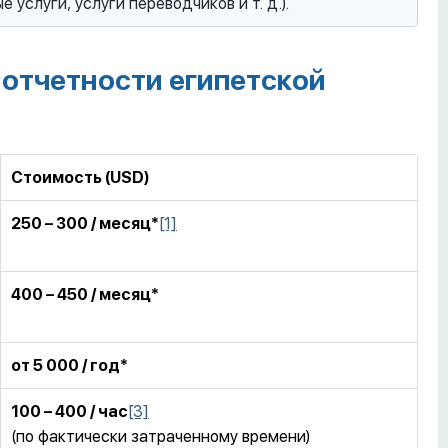
слуги, услуги переводчиков и т. д.).
 отчетности египетской
Стоимость (USD)
250 – 300
/
месяц*
[1]
400 – 450
/
месяц*
от 5 000
/
год*
100 – 400 / час
[3]
(по фактически затраченному времени)