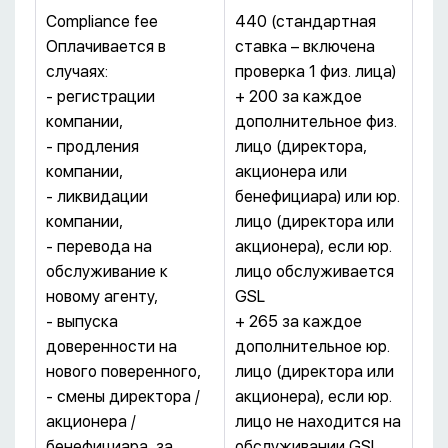
Compliance fee
440 (стандартная
Оплачивается в
ставка – включена
случаях:
проверка 1 физ. лица)
- регистрации
+ 200 за каждое
компании,
дополнительное физ.
- продления
лицо (директора,
компании,
акционера или
- ликвидации
бенефициара) или юр.
компании,
лицо (директора или
- перевода на
акционера), если юр.
обслуживание к
лицо обслуживается
новому агенту,
GSL
- выпуска
+ 265 за каждое
доверенности на
дополнительное юр.
нового поверенного,
лицо (директора или
- смены директора /
акционера), если юр.
акционера /
лицо не находится на
бенефициара, за
обслуживании GSL