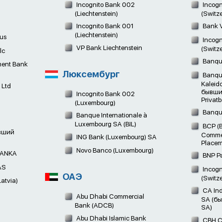
Incognito Bank 002
Incogn
(Liechtenstein)
(Switz
Incognito Bank 001
Bank V
(Liechtenstein)
us
Incogn
VP Bank Liechtenstein
(Switz
lc
Banque
ent Bank
Люксембург
Banque
Kaleid
 Ltd
бывши
Incognito Bank 002
Privat
(Luxembourg)
Banqu
Banque Internationale à
Luxembourg SA (BIL)
BCP (
вший
Commer
ING Bank (Luxembourg) SA
Placem
Novo Banco (Luxembourg)
BANKA
BNP Pa
AS
Incogn
ОАЭ
(Switz
atvia)
CA Ind
Abu Dhabi Commercial
SA (бы
Bank (ADCB)
SA)
Abu Dhabi Islamic Bank
CBH C