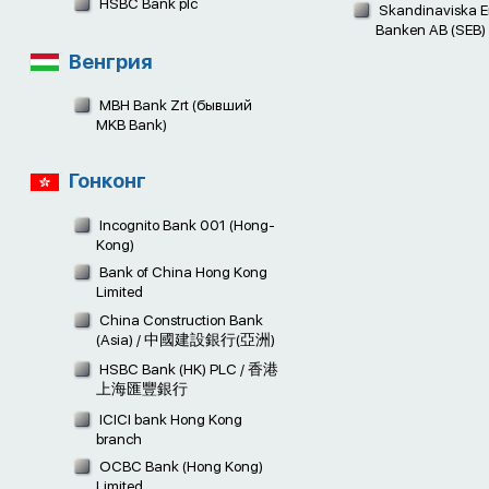
HSBC Bank plc
Skandinaviska E
Banken AB (SEB)
Венгрия
MBH Bank Zrt (бывший
MKB Bank)
Гонконг
Incognito Bank 001 (Hong-
Kong)
Bank of China Hong Kong
Limited
China Construction Bank
(Asia) / 中國建設銀行(亞洲)
HSBC Bank (HK) PLC / 香港
上海匯豐銀行
ICICI bank Hong Kong
branch
OCBC Bank (Hong Kong)
Limited