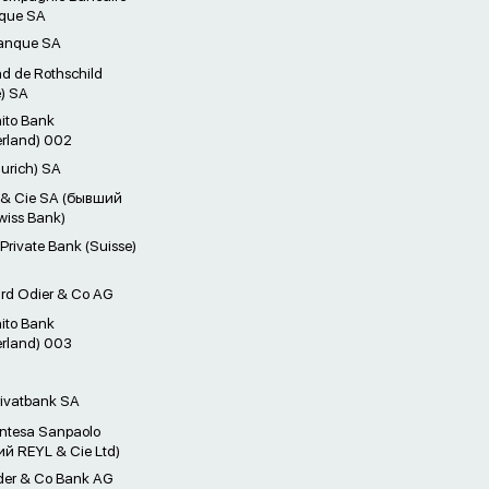
ique SA
anque SA
 de Rothschild
e) SA
ito Bank
erland) 002
urich) SA
 & Cie SA (бывший
iss Bank)
rivate Bank (Suisse)
d Odier & Co AG
ito Bank
erland) 003
ivatbank SA
ntesa Sanpaolo
й REYL & Cie Ltd)
er & Co Bank AG