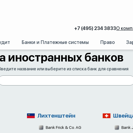
+7 (495) 234 3833
О комп
удит
Банки и Платежные системы
Право
За
аний.
/
Счет в иностранном банке: Как открыть банковский счет за рубежом
а иностранных банков
Введите название или выберите из списка банк для сравнения
Лихтенштейн
Швейц
Bank Frick & Co. AG
Bank J