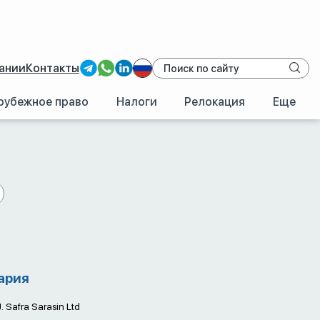
ании
Контакты
рубежное право
Налоги
Релокация
Еще
/
Сравнительная таблица иностранных банков
ария
. Safra Sarasin Ltd