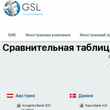
КИК
Иностранная компания
Иностранный а
GSL
/
Оффшоры и международное право. Регистрация оффшорных комп
Сравнительная таблиц
Австрия
Дания
Incognito Bank 001
Saxo Bank A/S
(Austria)