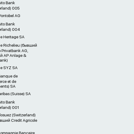
ito Bank
erland) 005
ontobel AG
ito Bank
erland) 004
 Heritage SA
 Richelieu (бывший
o Privatbank AG,
й AP Anlage &
bank)
e SYZ SA
Banque de
ce et de
ents) SA
ribas (Suisse) SA
ito Bank
erland) 001
osuez (Switzerland)
вший Credit Agricole
ompagnie Bancaire