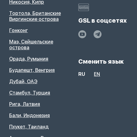
Никосия, Кипр
Тортола, Британские
Виргинские острова
GSL в соцсетях
Гонконг
Маэ, Сейшельские
острова
Орада, Румыния
Сменить язык
Будапешт, Венгрия
RU
EN
Дубай, ОАЭ
Стамбул, Турция
Рига, Латвия
Бали, Индонезия
Пхукет, Таиланд