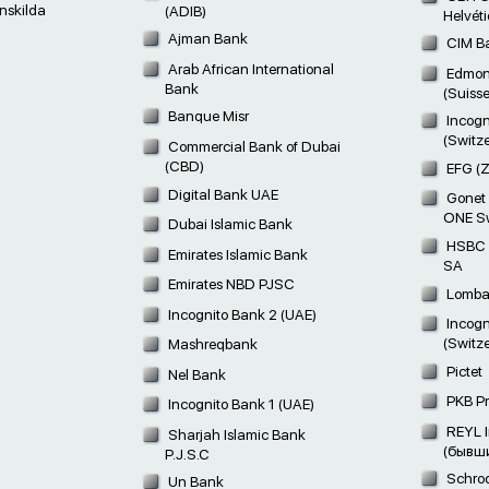
nskilda
(ADIB)
Helvét
Ajman Bank
CIM B
Arab African International
Edmond
Bank
(Suiss
Banque Misr
Incogn
(Switz
Commercial Bank of Dubai
(CBD)
EFG (Z
Digital Bank UAE
Gonet
ONE Sw
Dubai Islamic Bank
HSBC P
Emirates Islamic Bank
SA
Emirates NBD PJSC
Lombar
Incognito Bank 2 (UAE)
Incogn
(Switz
Mashreqbank
Pictet
Nel Bank
PKB Pr
Incognito Bank 1 (UAE)
REYL I
Sharjah Islamic Bank
(бывши
P.J.S.C
Schrod
Un Bank