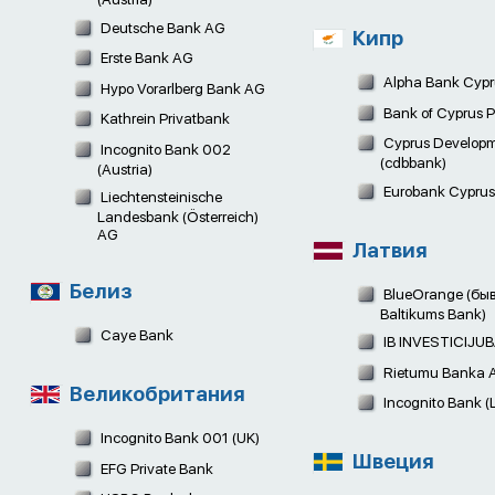
Deutsche Bank AG
Кипр
Erste Bank AG
Alpha Bank Cypr
Hypo Vorarlberg Bank AG
Bank of Cyprus P
Kathrein Privatbank
Cyprus Developm
Incognito Bank 002
(cdbbank)
(Austria)
Eurobank Cyprus
Liechtensteinische
Landesbank (Österreich)
AG
Латвия
Белиз
BlueOrange (бы
Baltikums Bank)
Caye Bank
IB INVESTICIJU
Rietumu Banka 
Великобритания
Incognito Bank (L
Incognito Bank 001 (UK)
Швеция
EFG Private Bank