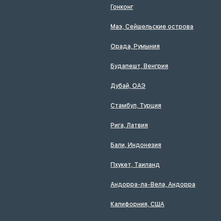
Гонконг
Маэ, Сейшельские острова
Орада, Румыния
Будапешт, Венгрия
Дубай, ОАЭ
Стамбул, Турция
Рига, Латвия
Бали, Индонезия
Пхукет, Таиланд
Андорра-ла-Вела, Андорра
Калифорния, США