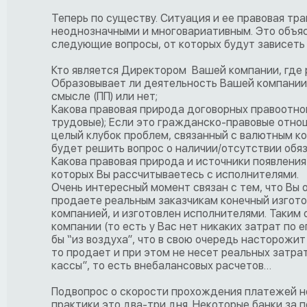
Теперь по существу. Ситуация и ее правовая тр
неоднозначными и многовариативным. Это объяс
следующие вопросы, от которых будут зависеть
Кто является Директором Вашей компании, где
Образовывает ли деятельность Вашей компании
смысле (ПП) или нет;
Какова правовая природа договорных правоотн
трудовые); Если это гражданско-правовые отно
целый клубок проблем, связанный с валютным ко
будет решить вопрос о наличии/отсутствии обя
Какова правовая природа и источники появлени
которых Вы рассчитываетесь с исполнителями.
Очень интересный момент связан с тем, что Вы 
продаете реальным заказчикам конечный изгото
компанией, и изготовлен исполнителями. Таким 
компании (то есть у Вас нет никаких затрат по е
бы “из воздуха”, что в свою очередь насторожит
то продает и при этом не несет реальных затрат
кассы”, то есть внебалансовых расчетов…
Подвопрос о скорости прохождения платежей не
практики это два-три дня. Некоторые банки за