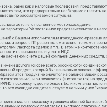
актовка, равно как и налоговые последствия, представляю
няется тем, что предварительно необходимо ответить на
 выводы по рассматриваемой ситуации:
 располагается его постоянное местонахождение;
 на территории РФ постоянное представительство в нало
ошений с Вашими исполнителями (гражданско-правовые и
шения, и вопрос о ПП решен положительно, то может возн
нтролем (паспорта сделок и т.п.). В этом же контексте н
занности по исчислению и уплате НДС.
я на расчетном счете Вашей компании денежных средств, 
от имени другого (скорее всего, российского) юридическог
вленный продукт, который был изначально заказан оффшо
образом этот продукт не значится на балансе Вашей росс
го изготовлению), и он появляется (выставляется) на прод
 ИФНС, поскольку чудес не бывает. Если компания постоян
, то это очевидно свидетельствует о наличии у нее “черн
 принципиален, поскольку в условиях обычной банковской
 повышенную комиссию предлагают экспресс платежи с да