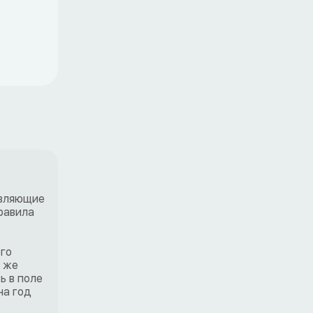
авляющие
равила
го
н же
ь в поле
на год