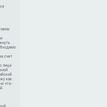
тся
говом
ли
икнуть
еобходимо
за счет
о лица
рной
ийской
ажу как
но что-
ой
той