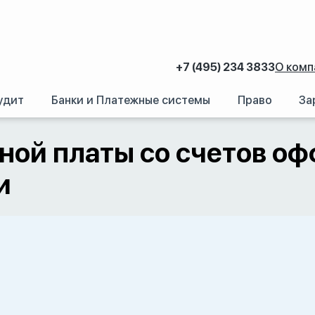
+7 (495) 234 3833
О комп
удит
Банки и Платежные системы
Право
За
ы со счетов оффшорных компаний на банковские карточки
ной платы со счетов о
и