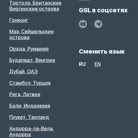
Тортола, Британские
Виргинские острова
GSL в соцсетях
Гонконг
Маэ, Сейшельские
острова
Орада, Румыния
Сменить язык
Будапешт, Венгрия
RU
EN
Дубай, ОАЭ
Стамбул, Турция
Рига, Латвия
Бали, Индонезия
Пхукет, Таиланд
Андорра-ла-Вела,
Андорра