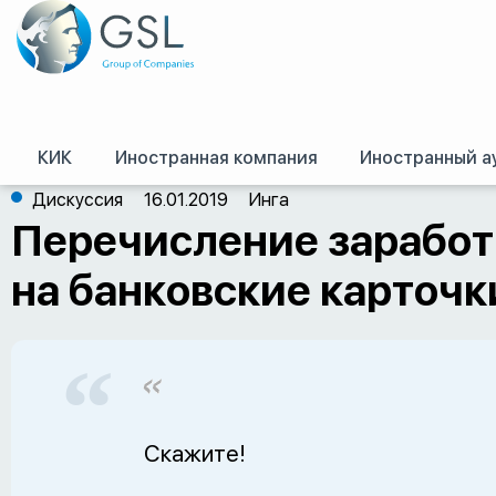
КИК
Иностранная компания
Иностранный а
GSL
/
Оффшор – форум
/
Схемы работы
/
Перечисление заработной плат
Дискуссия
16.01.2019
Инга
Перечисление заработ
на банковские карточк
Скажите!