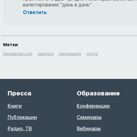
валютирования “день в день”.
Ответить
Метки
банковский счет
зарплата
легализация
услуги
Пресса
Образование
Книги
Конференции
Публикации
Семинары
Радио, ТВ
Вебинары