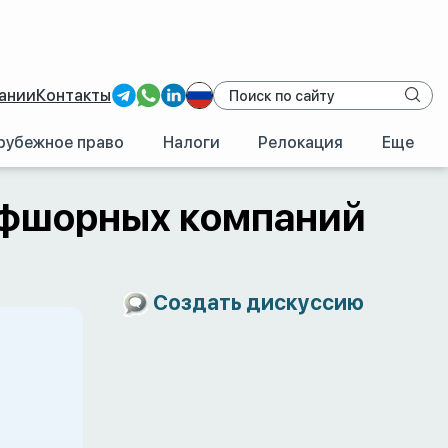
ании
Контакты
рубежное право
Налоги
Релокация
Еще
ффшорных компаний
Создать дискуссию