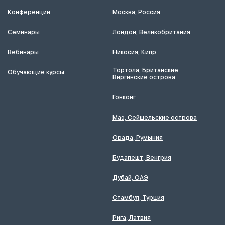
Конференции
Москва, Россия
Семинары
Лондон, Великобритания
Вебинары
Никосия, Кипр
Тортола, Британские
Обучающие курсы
Виргинские острова
Гонконг
Маэ, Сейшельские острова
Орада, Румыния
Будапешт, Венгрия
Дубай, ОАЭ
Стамбул, Турция
Рига, Латвия