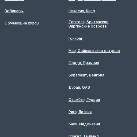
Вебинары
Никосия, Кипр
Тортола, Британские
Обучающие курсы
Виргинские острова
Гонконг
Маэ, Сейшельские острова
Орада, Румыния
Будапешт, Венгрия
Дубай, ОАЭ
Стамбул, Турция
Рига, Латвия
Бали, Индонезия
Пхукет, Таиланд