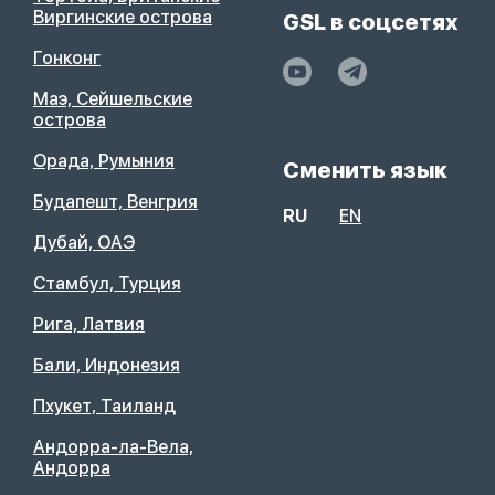
Виргинские острова
GSL в соцсетях
Гонконг
Маэ, Сейшельские
острова
Орада, Румыния
Сменить язык
Будапешт, Венгрия
RU
EN
Дубай, ОАЭ
Стамбул, Турция
Рига, Латвия
Бали, Индонезия
Пхукет, Таиланд
Андорра-ла-Вела,
Андорра