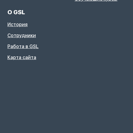
О GSL
История
Сотрудники
Работа в GSL
Карта сайта