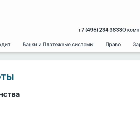
+7 (495) 234 3833
О комп
удит
Банки и Платежные системы
Право
За
оты
нства