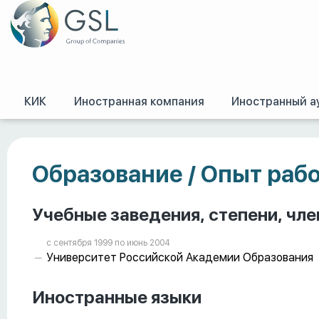
КИК
Иностранная компания
Иностранный а
GSL
/
Работа в GSL
/
Ольга Белькевич
Образование / Опыт раб
Учебные заведения, степени, чле
с сентября 1999 пo июнь 2004
Университет Российской Академии Образования
Иностранные языки