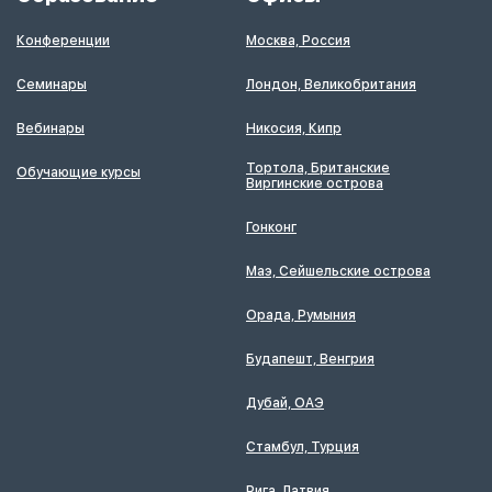
Конференции
Москва, Россия
Семинары
Лондон, Великобритания
Вебинары
Никосия, Кипр
Тортола, Британские
Обучающие курсы
Виргинские острова
Гонконг
Маэ, Сейшельские острова
Орада, Румыния
Будапешт, Венгрия
Дубай, ОАЭ
Стамбул, Турция
Рига, Латвия