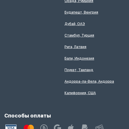
Орада, Румыния
Будапешт, Венгрия
Дубай, ОАЭ
Стамбул, Турция
Рига, Латвия
Бали, Индонезия
Пхукет, Таиланд
Андорра-ла-Вела, Андорра
Калифорния, США
Способы оплаты