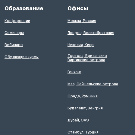
Образование
Офисы
Конференции
Москва, Россия
Семинары
Лондон, Великобритания
Вебинары
Никосия, Кипр
Тортола, Британские
Обучающие курсы
Виргинские острова
Гонконг
Маэ, Сейшельские острова
Орада, Румыния
Будапешт, Венгрия
Дубай, ОАЭ
Стамбул, Турция