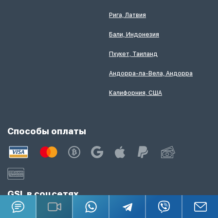
Рига, Латвия
Бали, Индонезия
Пхукет, Таиланд
Андорра-ла-Вела, Андорра
Калифорния, США
Способы оплаты
GSL в соцсетях