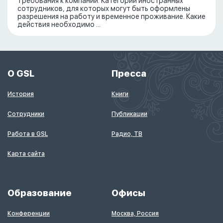
Требования к компании. Категории иностранных
сотрудников, для которых могут быть оформлены
разрешения на работу и временное проживание. Какие
действия необходимо ...
О GSL
Пресса
История
Книги
Сотрудники
Публикации
Работа в GSL
Радио, ТВ
Карта сайта
Образование
Офисы
Конференции
Москва, Россия