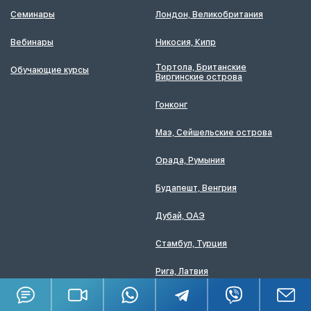
Семинары
Лондон, Великобритания
Вебинары
Никосия, Кипр
Тортола, Британские
Обучающие курсы
Виргинские острова
Гонконг
Маэ, Сейшельские острова
Орада, Румыния
Будапешт, Венгрия
Дубай, ОАЭ
Стамбул, Турция
Рига, Латвия
Бали, Индонезия