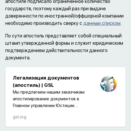
апостиле подписало ограниченное количество
государств, поэтому каждый раз при выдаче
доверенности по иностранной/оффшорной компании
необходимо производить сверку с
данным списком
.
По сути апостиль представляет собой специальный
штамп утвержденной формы и служит юридическим
подтверждением действительности данного
документа.
Легализация документов
(апостиль) | GSL
Мы предлагаем нашим заказчикам
апостилирование документов в
Главном управлении Юстиции.
Минюст России оказывает
gsl.org
государственную услугу по
проставлению апостиля в