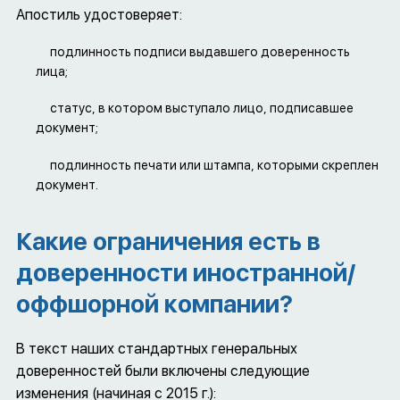
соответствии с Административным
Апостиль удостоверяет:
регламентом предоставления
Министерством Юстиции
подлинность подписи выдавшего доверенность
Российской Федерации
лица;
государственной услуги по
проставлению апостиля на
статус, в котором выступало лицо, подписавшее
официальных документах,
документ;
подлежащих вывозу за границу
подлинность печати или штампа, которыми скреплен
документ.
Какие ограничения есть в
доверенности иностранной/
оффшорной компании?
В текст наших стандартных генеральных
доверенностей были включены следующие
изменения (начиная с 2015 г.):