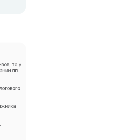
вов, то у
ании пп.
логового
лжника
,