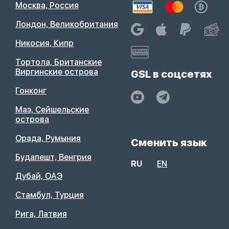
Москва, Россия
Лондон, Великобритания
Никосия, Кипр
Тортола, Британские
Виргинские острова
GSL в соцсетях
Гонконг
Маэ, Сейшельские
острова
Орада, Румыния
Сменить язык
Будапешт, Венгрия
RU
EN
Дубай, ОАЭ
Стамбул, Турция
Рига, Латвия