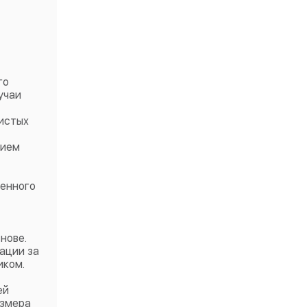
го
учаи
истых
вием
венного
нове.
ации за
иком.
ей
азмера