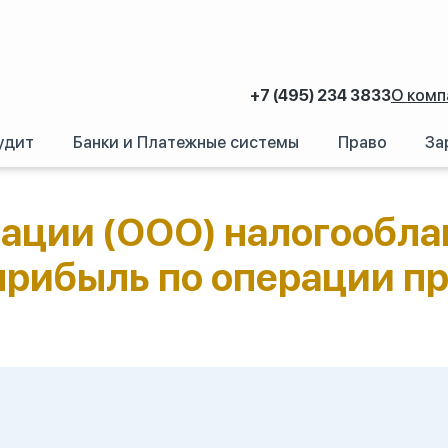
+7 (495) 234 3833
О комп
удит
Банки и Платежные системы
Право
За
обособленные подразделения нерезидентов
/
Возникает ли у организации 
зации (ООО) налогообла
 прибыль по операции п