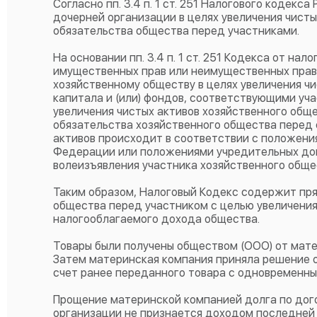
Согласно пп. 3.4 п. 1 ст. 251 Налогового кодек
дочерней организации в целях увеличения чист
обязательства общества перед участниками.
На основании пп. 3.4 п. 1 ст. 251 Кодекса от н
имущественных прав или неимущественных прав
хозяйственному обществу в целях увеличения чи
капитала и (или) фондов, соответствующими уч
увеличения чистых активов хозяйственного об
обязательства хозяйственного общества перед 
активов происходит в соответствии с положен
Федерации или положениями учредительных док
волеизъявления участника хозяйственного обще
Таким образом, Налоговый Кодекс содержит пря
общества перед участником с целью увеличения
налогооблагаемого дохода общества.
Товары были получены обществом (ООО) от мате
Затем материнская компания приняла решение о
счет ранее переданного товара с одновременн
Прощение материнской компанией долга по дого
организации не признается доходом последней 