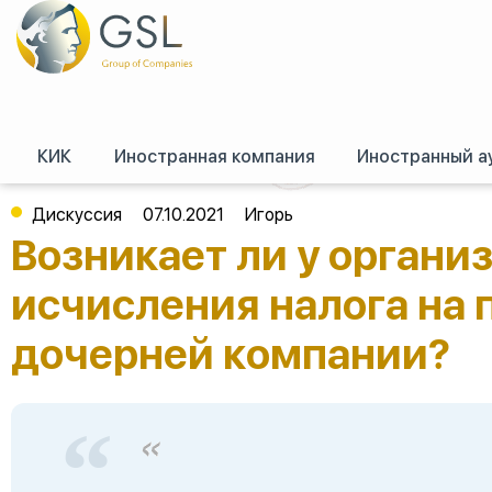
КИК
Иностранная компания
Иностранный а
GSL
/
Форум (российское право)
/
Филиалы, представительства и иные 
операции прощения долга дочерней компании?
Дискуссия
07.10.2021
Игорь
Возникает ли у органи
исчисления налога на
дочерней компании?