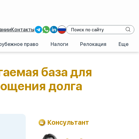
ании
Контакты
рубежное право
Налоги
Релокация
Еще
(ООО) налогооблагаемая база для исчисления налога на прибыль по
гаемая база для
рощения долга
Консультант