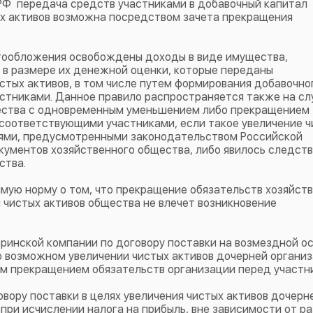
са РФ передача средств участниками в добавочный капитал
ых активов возможна посредством зачета прекращения
алогообложения освобождены доходы в виде имущества,
 в размере их денежной оценки, которые переданы
стых активов, в том числе путем формирования добавочно
астниками. Данное правило распространяется также на сл
щества с одновременным уменьшением либо прекращением
соответствующими участниками, если такое увеличение ч
иями, предусмотренными законодательством Российской
ументов хозяйственного общества, либо явилось следст
ства.
мую норму о том, что прекращение обязательств хозяйст
 чистых активов общества не влечет возникновение
ринской компании по договору поставки на возмездной ос
 возможном увеличении чистых активов дочерней организ
ым прекращением обязательств организации перед участн
вору поставки в целях увеличения чистых активов дочерн
при исчислении налога на прибыль, вне зависимости от р