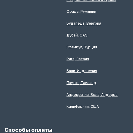
Орада, Румыния
Будапешт, Венгрия
Дубай, ОАЭ
Стамбул, Турция
Рига, Латвия
Бали, Индонезия
Пхукет, Таиланд
Андорра-ла-Вела, Андорра
Калифорния, США
Способы оплаты