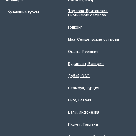
Тортола, Британские
Обучающие курсы
Виргинские острова
Гонконг
Маэ, Сейшельские острова
Орада, Румыния
Будапешт, Венгрия
Дубай, ОАЭ
Стамбул, Турция
Рига, Латвия
Бали, Индонезия
Пхукет, Таиланд