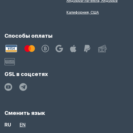
Андорра-ла-Вела, Андорра
Калифорния, США
Способы оплаты
GSL в соцсетях
Сменить язык
RU
EN