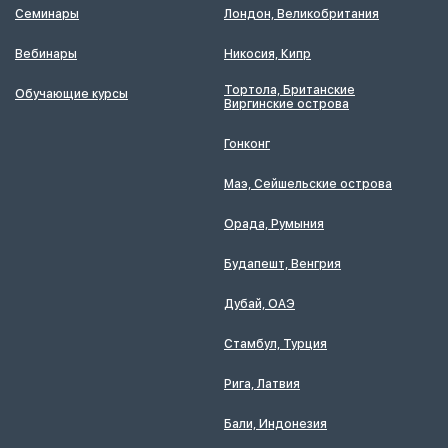
Семинары
Лондон, Великобритания
Вебинары
Никосия, Кипр
Тортола, Британские
Обучающие курсы
Виргинские острова
Гонконг
Маэ, Сейшельские острова
Орада, Румыния
Будапешт, Венгрия
Дубай, ОАЭ
Стамбул, Турция
Рига, Латвия
Бали, Индонезия