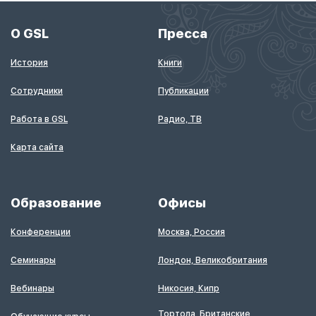
О GSL
Пресса
История
Книги
Сотрудники
Публикации
Работа в GSL
Радио, ТВ
Карта сайта
Образование
Офисы
Конференции
Москва, Россия
Семинары
Лондон, Великобритания
Вебинары
Никосия, Кипр
Тортола, Британские