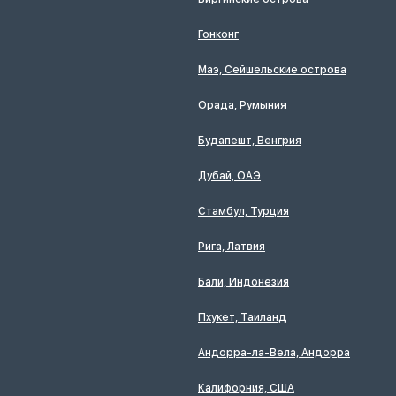
Гонконг
Маэ, Сейшельские острова
Орада, Румыния
Будапешт, Венгрия
Дубай, ОАЭ
Стамбул, Турция
Рига, Латвия
Бали, Индонезия
Пхукет, Таиланд
Андорра-ла-Вела, Андорра
Калифорния, США