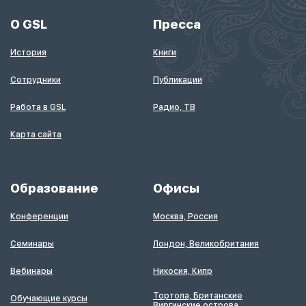
О GSL
Пресса
История
Книги
Сотрудники
Публикации
Работа в GSL
Радио, ТВ
Карта сайта
Образование
Офисы
Конференции
Москва, Россия
Семинары
Лондон, Великобритания
Вебинары
Никосия, Кипр
Тортола, Британские
Обучающие курсы
Виргинские острова