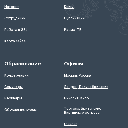
История
Книги
Сотрудники
Публикации
Работа в GSL
Радио, ТВ
Карта сайта
Образование
Офисы
Конференции
Москва, Россия
Семинары
Лондон, Великобритания
Вебинары
Никосия, Кипр
Тортола, Британские
Обучающие курсы
Виргинские острова
Гонконг