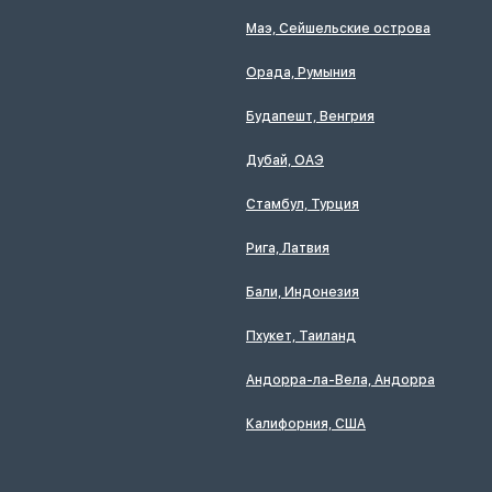
Маэ, Сейшельские острова
Орада, Румыния
Будапешт, Венгрия
Дубай, ОАЭ
Стамбул, Турция
Рига, Латвия
Бали, Индонезия
Пхукет, Таиланд
Андорра-ла-Вела, Андорра
Калифорния, США