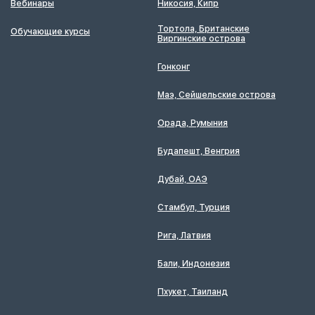
Вебинары
Никосия, Кипр
Тортола, Британские
Обучающие курсы
Виргинские острова
Гонконг
Маэ, Сейшельские острова
Орада, Румыния
Будапешт, Венгрия
Дубай, ОАЭ
Стамбул, Турция
Рига, Латвия
Бали, Индонезия
Пхукет, Таиланд