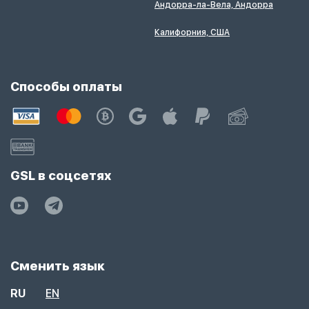
Андорра-ла-Вела, Андорра
Калифорния, США
Способы оплаты
GSL в соцсетях
Сменить язык
RU
EN