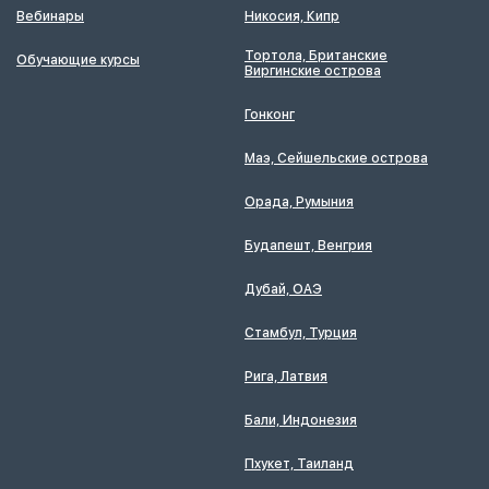
Вебинары
Никосия, Кипр
Тортола, Британские
Обучающие курсы
Виргинские острова
Гонконг
Маэ, Сейшельские острова
Орада, Румыния
Будапешт, Венгрия
Дубай, ОАЭ
Стамбул, Турция
Рига, Латвия
Бали, Индонезия
Пхукет, Таиланд