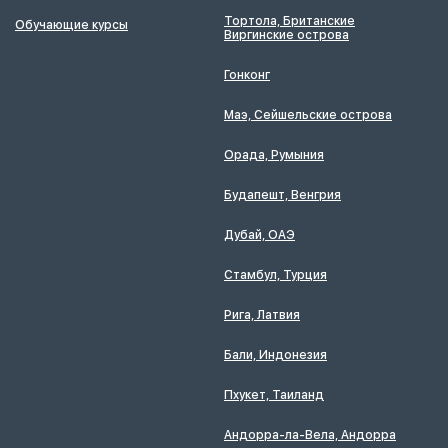
Тортола, Британские
Обучающие курсы
Виргинские острова
Гонконг
Маэ, Сейшельские острова
Орада, Румыния
Будапешт, Венгрия
Дубай, ОАЭ
Стамбул, Турция
Рига, Латвия
Бали, Индонезия
Пхукет, Таиланд
Андорра-ла-Вела, Андорра