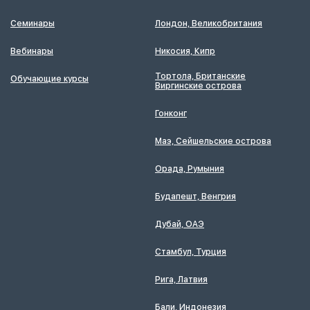
Семинары
Лондон, Великобритания
Вебинары
Никосия, Кипр
Тортола, Британские
Обучающие курсы
Виргинские острова
Гонконг
Маэ, Сейшельские острова
Орада, Румыния
Будапешт, Венгрия
Дубай, ОАЭ
Стамбул, Турция
Рига, Латвия
Бали, Индонезия