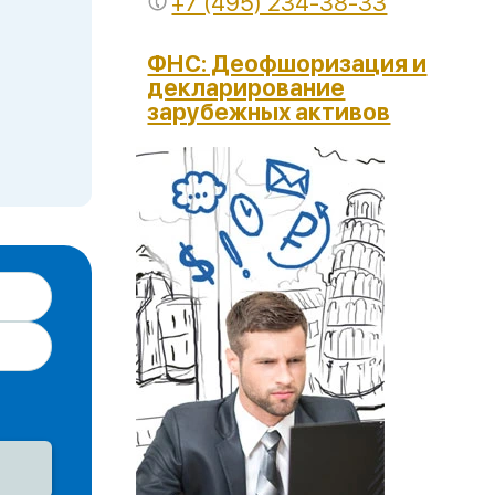
+7 (495) 234-38-33
ФНС: Деофшоризация и
декларирование
зарубежных активов