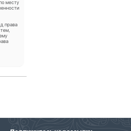
по месту
венности
од права
атем,
ему
рава