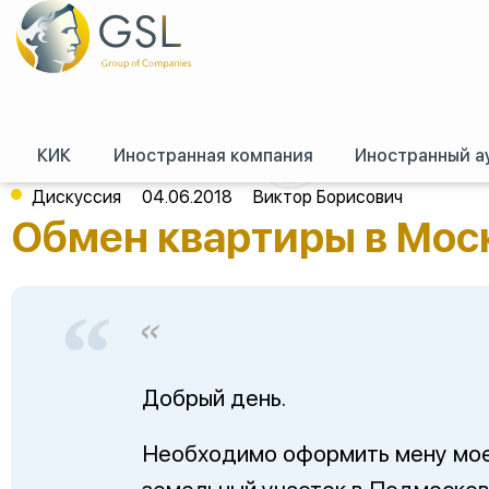
КИК
Иностранная компания
Иностранный а
GSL
/
Форум (российское право)
/
Сделки с недвижимостью
/
Обмен ква
Дискуссия
04.06.2018
Виктор Борисович
Обмен квартиры в Мос
Добрый день.
Необходимо оформить мену моей