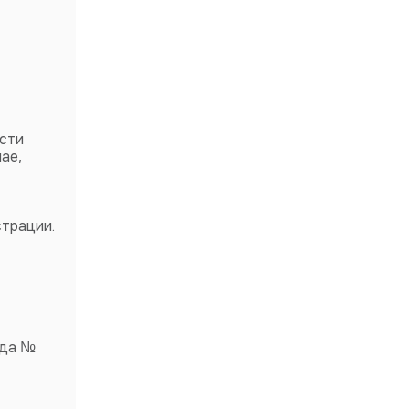
ости
ае,
страции.
ода №