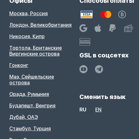
Офисы
Способы оплаты
Москва, Россия
Лондон, Великобритания
Никосия, Кипр
Тортола, Британские
Виргинские острова
GSL в соцсетях
Гонконг
Маэ, Сейшельские
острова
Орада, Румыния
Сменить язык
Будапешт, Венгрия
RU
EN
Дубай, ОАЭ
Стамбул, Турция