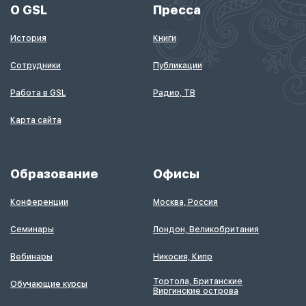
О GSL
Пресса
История
Книги
Сотрудники
Публикации
Работа в GSL
Радио, ТВ
Карта сайта
Образование
Офисы
Конференции
Москва, Россия
Семинары
Лондон, Великобритания
Вебинары
Никосия, Кипр
Тортола, Британские
Обучающие курсы
Виргинские острова