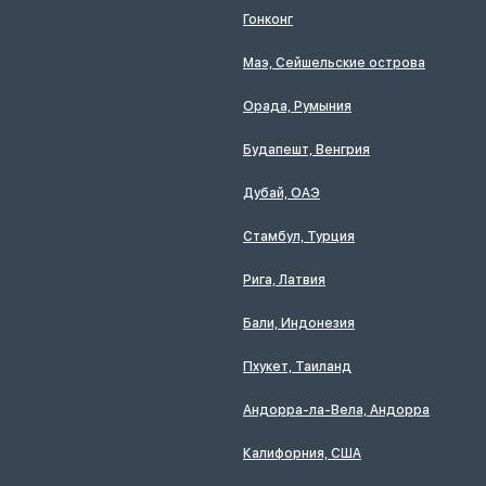
Гонконг
Маэ, Сейшельские острова
Орада, Румыния
Будапешт, Венгрия
Дубай, ОАЭ
Стамбул, Турция
Рига, Латвия
Бали, Индонезия
Пхукет, Таиланд
Андорра-ла-Вела, Андорра
Калифорния, США