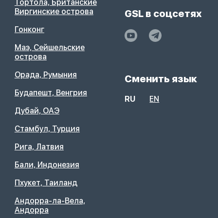
Тортола, Британские
Виргинские острова
GSL в соцсетях
Гонконг
Маэ, Сейшельские
острова
Орада, Румыния
Сменить язык
Будапешт, Венгрия
RU
EN
Дубай, ОАЭ
Стамбул, Турция
Рига, Латвия
Бали, Индонезия
Пхукет, Таиланд
Андорра-ла-Вела,
Андорра