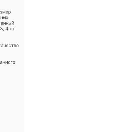
азмер
рных
ванный
, 4 ст.
качестве
ванного