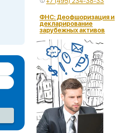
+7 (495) 234-38-33
ФНС: Деофшоризация и
декларирование
зарубежных активов