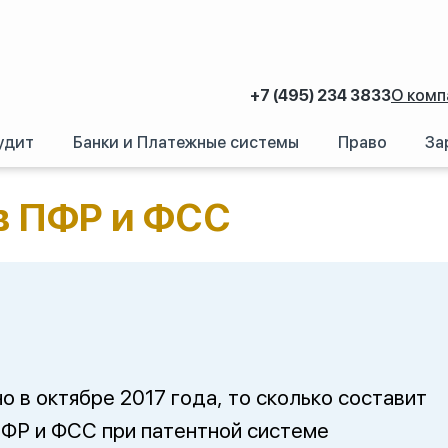
+7 (495) 234 3833
О комп
удит
Банки и Платежные системы
Право
За
ганизация, ликвидация коммерческих организаций и ИП
/
Обязательные вз
в ПФР и ФСС
 в октябре 2017 года, то сколько составит
ПФР и ФСС при патентной системе