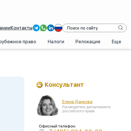
ании
Контакты
рубежное право
Налоги
Релокация
Еще
носы в ПФР и ФСС
Консультант
Елена Данкова
Руководитель департамента
российского права
Офисный телефон: