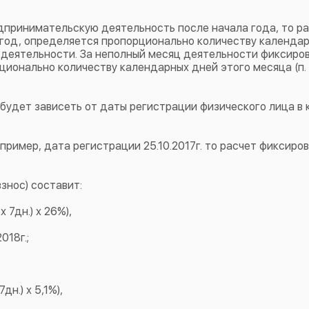
едпринимательскую деятельность после начала года, то р
 год, определяется пропорционально количеству календа
 деятельности. За неполный месяц деятельности фиксиро
ионально количеству календарных дней этого месяца (п. 3
будет зависеть от даты регистрации физического лица в 
апример, дата регистрации 25.10.2017г. то расчет фиксиро
знос) составит:
х 7дн.) х 26%),
018г.;
дн.) х 5,1%),