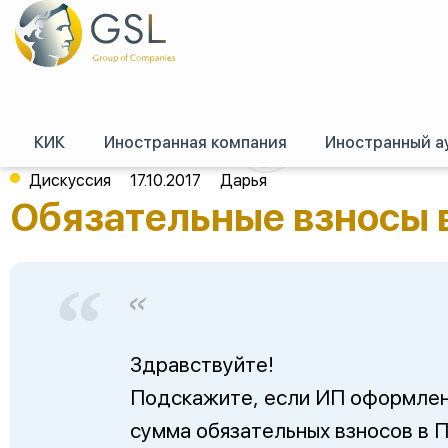
КИК
Иностранная компания
Иностранный а
GSL
/
Форум (российское право)
/
Регистрация, перерегистрация, реор
Дискуссия
17.10.2017
Дарья
Обязательные взносы 
Здравствуйте!
Подскажите, если ИП оформлено
сумма обязательных взносов в 