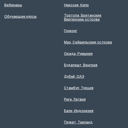
Вебинары
Никосия, Кипр
Тортола, Британские
Обучающие курсы
Виргинские острова
Гонконг
Маэ, Сейшельские острова
Орада, Румыния
Будапешт, Венгрия
Дубай, ОАЭ
Стамбул, Турция
Рига, Латвия
Бали, Индонезия
Пхукет, Таиланд