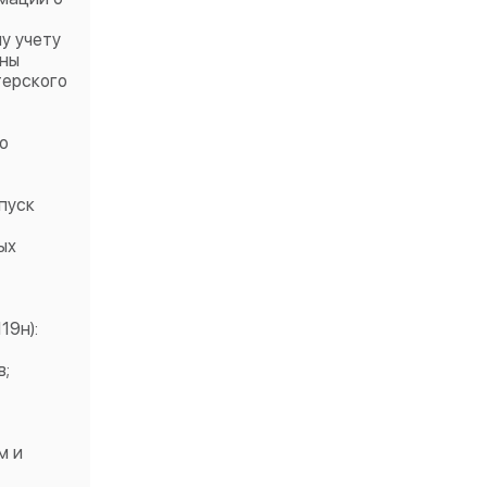
у учету
ены
терского
о
пуск
ых
19н):
в;
м и