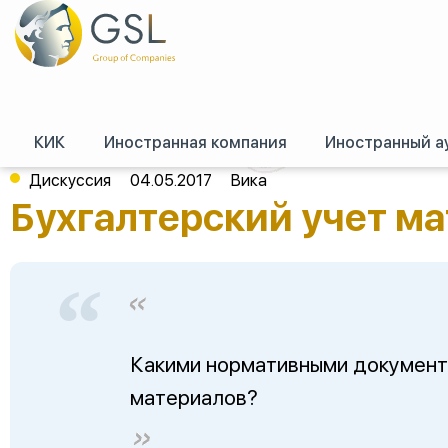
КИК
Иностранная компания
Иностранный а
GSL
/
Форум (российское право)
/
Российское право
/
Бухгалтерский уч
Дискуссия
04.05.2017
Вика
Бухгалтерский учет м
Какими нормативными документ
материалов?