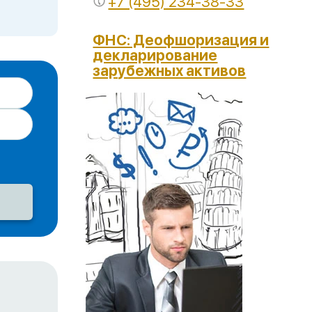
+7 (495) 234-38-33
ФНС: Деофшоризация и
декларирование
зарубежных активов