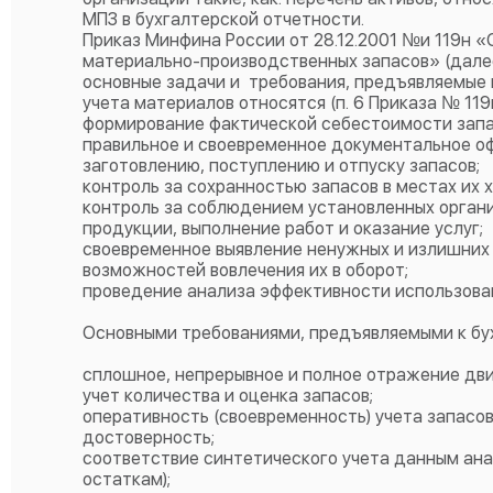
МПЗ в бухгалтерской отчетности.
Приказ Минфина России от 28.12.2001 №и 119н 
материально-производственных запасов» (далее
основные задачи и требования, предъявляемые к
учета материалов относятся (п. 6 Приказа № 119н
формирование фактической себестоимости запа
правильное и своевременное документальное о
заготовлению, поступлению и отпуску запасов;
контроль за сохранностью запасов в местах их х
контроль за соблюдением установленных орган
продукции, выполнение работ и оказание услуг;
своевременное выявление ненужных и излишних 
возможностей вовлечения их в оборот;
проведение анализа эффективности использован
Основными требованиями, предъявляемыми к бухг
сплошное, непрерывное и полное отражение дви
учет количества и оценка запасов;
оперативность (своевременность) учета запасов
достоверность;
соответствие синтетического учета данным ана
остаткам);