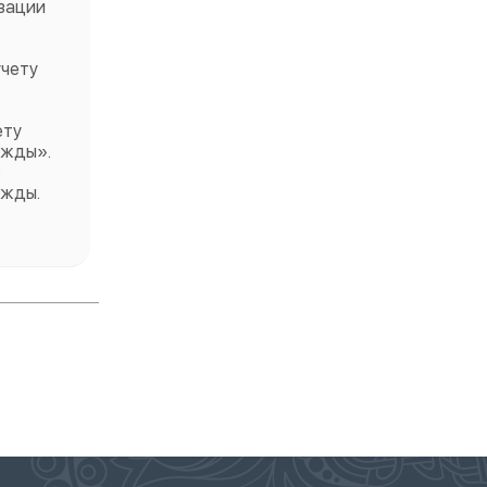
изации
учету
ету
ежды».
ю
ежды.