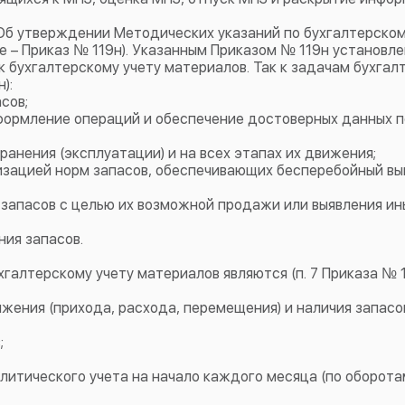
«Об утверждении Методических указаний по бухгалтерском
 – Приказ № 119н). Указанным Приказом № 119н установл
 бухгалтерскому учету материалов. Так к задачам бухгал
):
сов;
формление операций и обеспечение достоверных данных п
ранения (эксплуатации) и на всех этапах их движения;
изацией норм запасов, обеспечивающих бесперебойный вы
запасов с целью их возможной продажи или выявления ин
ия запасов.
алтерскому учету материалов являются (п. 7 Приказа № 1
жения (прихода, расхода, перемещения) и наличия запасо
;
литического учета на начало каждого месяца (по оборота