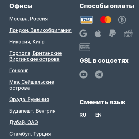
Офисы
Способы оплаты
Москва, Россия
Лондон, Великобритания
Никосия, Кипр
Тортола, Британские
Виргинские острова
GSL в соцсетях
Гонконг
Маэ, Сейшельские
острова
Орада, Румыния
Сменить язык
Будапешт, Венгрия
RU
EN
Дубай, ОАЭ
Стамбул, Турция