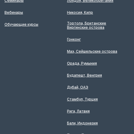
Семинары
Лондон, Великобритания
Вебинары
Никосия, Кипр
Тортола, Британские
Обучающие курсы
Виргинские острова
Гонконг
Маэ, Сейшельские острова
Орада, Румыния
Будапешт, Венгрия
Дубай, ОАЭ
Стамбул, Турция
Рига, Латвия
Бали, Индонезия