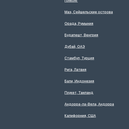
Гонконг
Маэ, Сейшельские острова
Орада, Румыния
Будапешт, Венгрия
Дубай, ОАЭ
Стамбул, Турция
Рига, Латвия
Бали, Индонезия
Пхукет, Таиланд
Андорра-ла-Вела, Андорра
Калифорния, США