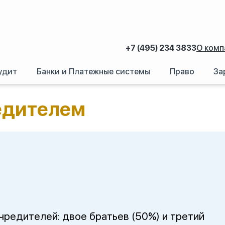
+7 (495) 234 3833
О комп
удит
Банки и Платежные системы
Право
За
с учредителем
едителем
редителей: двое братьев (50%) и третий