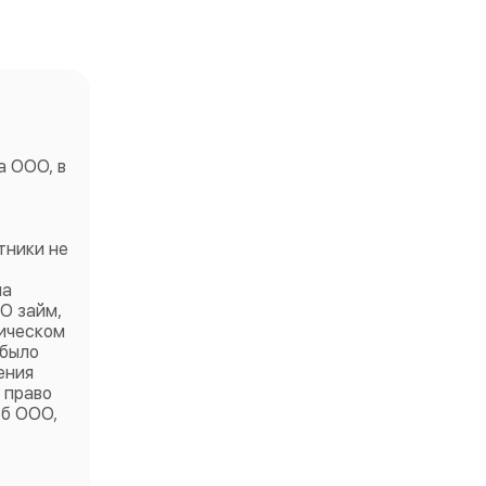
а ООО, в
тники не
на
О займ,
дическом
 было
ения
 право
об ООО,