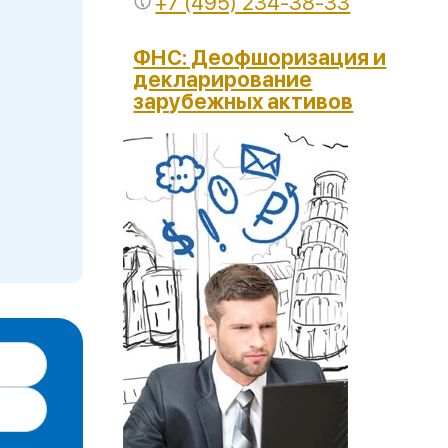
+7 (495) 234-38-33
ФНС: Деофшоризация и
декларирование
зарубежных активов