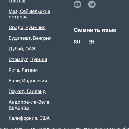
Гонконг
Маэ, Сейшельские
острова
Орада, Румыния
Сменить язык
Будапешт, Венгрия
RU
EN
Дубай, ОАЭ
Стамбул, Турция
Рига, Латвия
Бали, Индонезия
Пхукет, Таиланд
Андорра-ла-Вела,
Андорра
Калифорния, США
идических услуг, мы не имеем представления
о порядке и способа