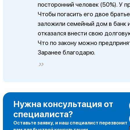
посторонний человек (50%). У п
Чтобы погасить его двое брать
заложили семейный дом в банк и
отказался внести свою долгову
Что по закону можно предприня
Заранее благодарю.
Нужна консультация от
специалиста?
Оставьте заявку, и наш специалист перезвонит
вам для быстрой консультации