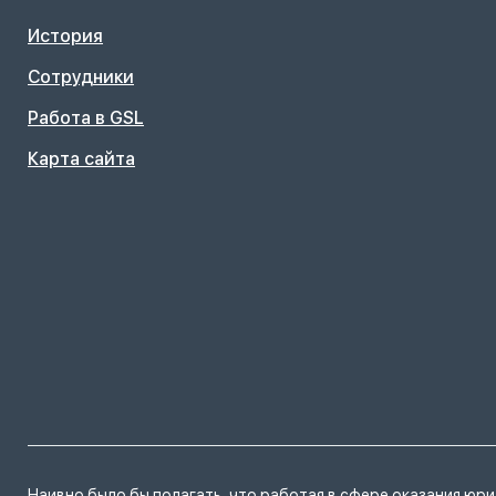
История
Сотрудники
Работа в GSL
Карта сайта
Наивно было бы полагать, что работая в сфере оказания юр