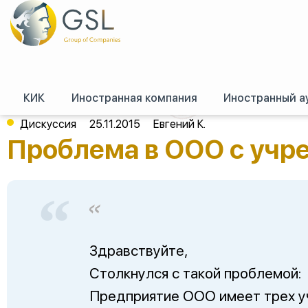
КИК
Иностранная компания
Иностранный а
GSL
/
Форум (российское право)
/
Российское право
/
Проблема в ООО 
Дискуссия
25.11.2015
Евгений К.
Проблема в ООО с учр
Здравствуйте,
Столкнулся с такой проблемой:
Предприятие ООО имеет трех уч