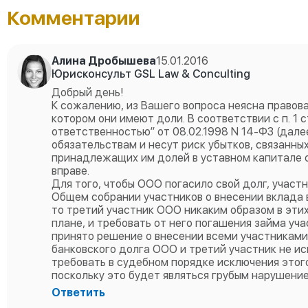
Комментарии
Алина Дробышева
15.01.2016
Юрисконсульт GSL Law & Conculting
Добрый день!
К сожалению, из Вашего вопроса неясна правов
котором они имеют доли. В соответствии с п. 1 
ответственностью” от 08.02.1998 N 14-ФЗ (дале
обязательствам и несут риск убытков, связанны
принадлежащих им долей в уставном капитале о
вправе.
Для того, чтобы ООО погасило свой долг, участ
Общем собрании участников о внесении вклада 
то третий участник ООО никаким образом в эти
плане, и требовать от него погашения займа уч
принято решение о внесении всеми участниками
банковского долга ООО и третий участник не ис
требовать в судебном порядке исключения этого
поскольку это будет являться грубым нарушени
Ответить