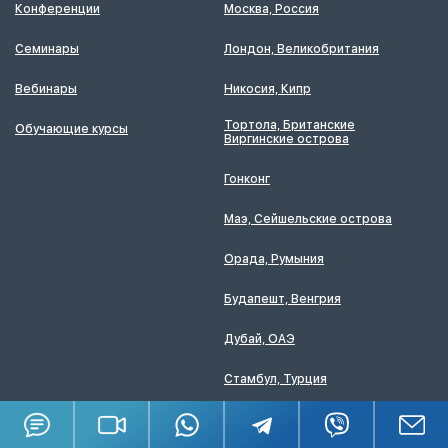
Конференции
Москва, Россия
Семинары
Лондон, Великобритания
Вебинары
Никосия, Кипр
Тортола, Британские
Обучающие курсы
Виргинские острова
Гонконг
Маэ, Сейшельские острова
Орада, Румыния
Будапешт, Венгрия
Дубай, ОАЭ
Стамбул, Турция
Рига, Латвия