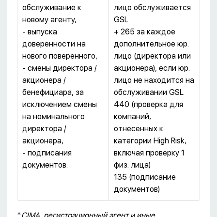
обслуживание к
лицо обслуживается
новому агенту,
GSL
- выпуска
+ 265 за каждое
доверенности на
дополнительное юр.
нового поверенного,
лицо (директора или
- смены директора /
акционера), если юр.
акционера /
лицо не находится на
бенефициара, за
обслуживании GSL
исключением смены
440 (проверка для
на номинального
компаний,
директора /
отнесенных к
акционера,
категории High Risk,
- подписания
включая проверку 1
документов.
физ. лица)
135 (подписание
документов)
*
CIMA, регистрационный агент и иные