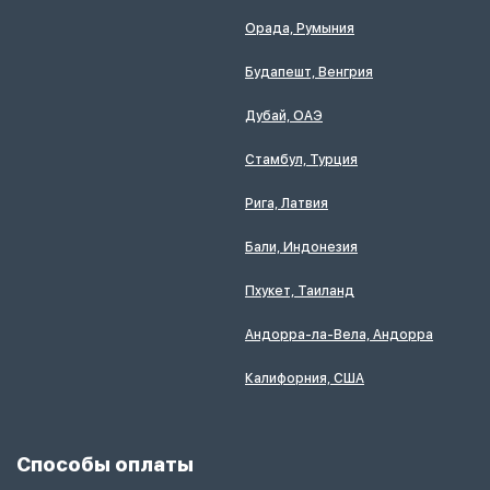
Орада, Румыния
Будапешт, Венгрия
Дубай, ОАЭ
Стамбул, Турция
Рига, Латвия
Бали, Индонезия
Пхукет, Таиланд
Андорра-ла-Вела, Андорра
Калифорния, США
Способы оплаты