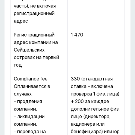
часть), не включая
регистрационный
адрес
Регистрационный
1 470
адрес компании на
Сейшельских
островах на первый
год
Compliance fee
330 (стандартная
Оплачивается в
ставка – включена
случаях:
проверка 1 физ. лица)
- продления
+ 200 за каждое
компании,
дополнительное физ.
- ликвидации
лицо (директора,
компании,
акционера или
- перевода на
бенефициара) или юр.