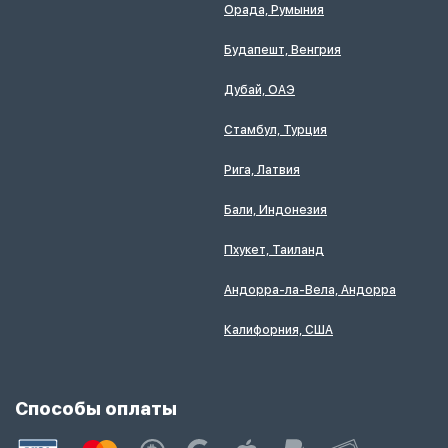
Орада, Румыния
Будапешт, Венгрия
Дубай, ОАЭ
Стамбул, Турция
Рига, Латвия
Бали, Индонезия
Пхукет, Таиланд
Андорра-ла-Вела, Андорра
Калифорния, США
Способы оплаты