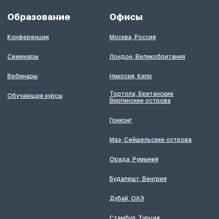
Образование
Офисы
Конференции
Москва, Россия
Семинары
Лондон, Великобритания
Вебинары
Никосия, Кипр
Тортола, Британские
Обучающие курсы
Виргинские острова
Гонконг
Маэ, Сейшельские острова
Орада, Румыния
Будапешт, Венгрия
Дубай, ОАЭ
Стамбул, Турция