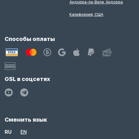
Андорра-ла-Вела, Андорра
Калифорния, США
Способы оплаты
GSL в соцсетях
Сменить язык
RU
EN