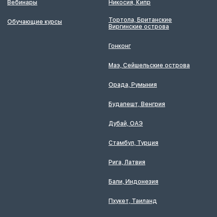
Вебинары
Никосия, Кипр
Тортола, Британские
Обучающие курсы
Виргинские острова
Гонконг
Маэ, Сейшельские острова
Орада, Румыния
Будапешт, Венгрия
Дубай, ОАЭ
Стамбул, Турция
Рига, Латвия
Бали, Индонезия
Пхукет, Таиланд