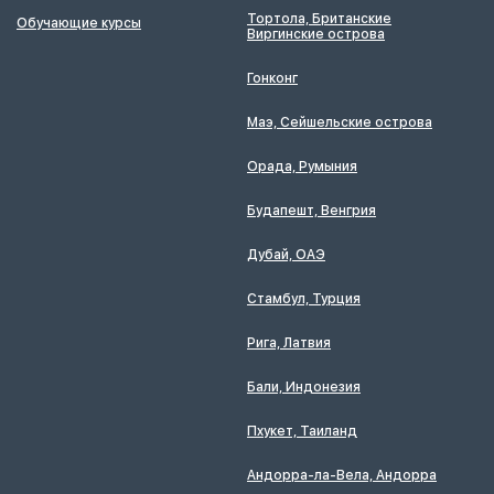
Тортола, Британские
Обучающие курсы
Виргинские острова
Гонконг
Маэ, Сейшельские острова
Орада, Румыния
Будапешт, Венгрия
Дубай, ОАЭ
Стамбул, Турция
Рига, Латвия
Бали, Индонезия
Пхукет, Таиланд
Андорра-ла-Вела, Андорра