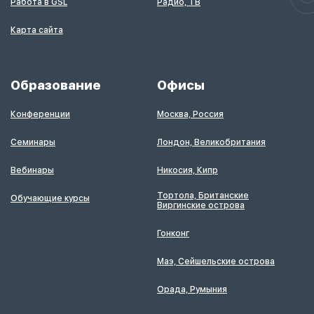
Работа в GSL
Радио, ТВ
Карта сайта
Образование
Офисы
Конференции
Москва, Россия
Семинары
Лондон, Великобритания
Вебинары
Никосия, Кипр
Тортола, Британские
Обучающие курсы
Виргинские острова
Гонконг
Маэ, Сейшельские острова
Орада, Румыния