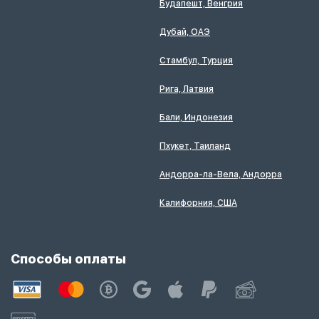
Будапешт, Венгрия
Дубай, ОАЭ
Стамбул, Турция
Рига, Латвия
Бали, Индонезия
Пхукет, Таиланд
Андорра-ла-Вела, Андорра
Калифорния, США
Способы оплаты