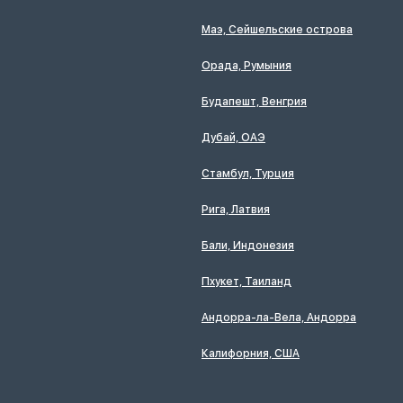
Маэ, Сейшельские острова
Орада, Румыния
Будапешт, Венгрия
Дубай, ОАЭ
Стамбул, Турция
Рига, Латвия
Бали, Индонезия
Пхукет, Таиланд
Андорра-ла-Вела, Андорра
Калифорния, США