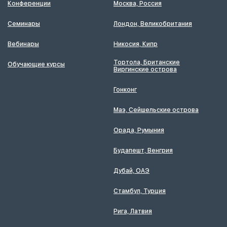
Конференции
Москва, Россия
Семинары
Лондон, Великобритания
Вебинары
Никосия, Кипр
Тортола, Британские
Обучающие курсы
Виргинские острова
Гонконг
Маэ, Сейшельские острова
Орада, Румыния
Будапешт, Венгрия
Дубай, ОАЭ
Стамбул, Турция
Рига, Латвия