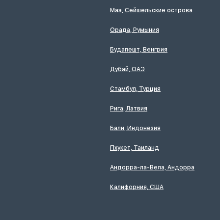
Маэ, Сейшельские острова
Орада, Румыния
Будапешт, Венгрия
Дубай, ОАЭ
Стамбул, Турция
Рига, Латвия
Бали, Индонезия
Пхукет, Таиланд
Андорра-ла-Вела, Андорра
Калифорния, США