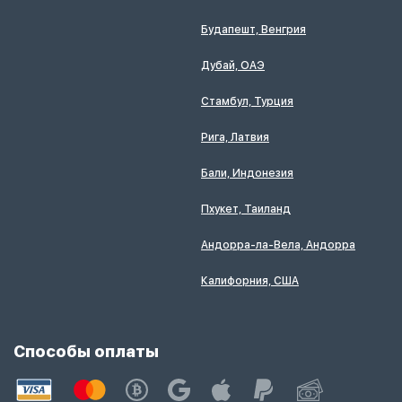
Будапешт, Венгрия
Дубай, ОАЭ
Стамбул, Турция
Рига, Латвия
Бали, Индонезия
Пхукет, Таиланд
Андорра-ла-Вела, Андорра
Калифорния, США
Способы оплаты