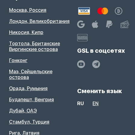
Москва, Россия
Лондон, Великобритания
Никосия, Кипр
Тортола, Британские
Виргинские острова
GSL в соцсетях
Гонконг
Маэ, Сейшельские
острова
Орада, Румыния
Сменить язык
Будапешт, Венгрия
RU
EN
Дубай, ОАЭ
Стамбул, Турция
Рига, Латвия