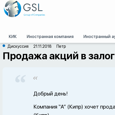
КИК
Иностранная компания
Иностранный а
GSL
/
Оффшор – форум
/
Кипр
/
Продажа акций в залоге
Дискуссия
21.11.2018
Петр
Продажа акций в зало
Добрый день!
Компания “А” (Кипр) хочет прода