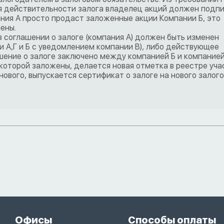
для действительности залога владелец акций должен подп
ания А просто продаст заложенные акции Компании Б, это
ены.
 соглашении о залоге (компания А) должен быть изменен
А,Г и Б с уведомлением компании В), либо действующее
шение о залоге заключено между компанией Б и компанией 
которой заложены, делается новая отметка в реестре уча
ового, выпускается сертификат о залоге на нового залог
Офисы
Способы оплаты