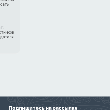
исать
Г.
стников
одателя.
Подпишитесь на рассылку