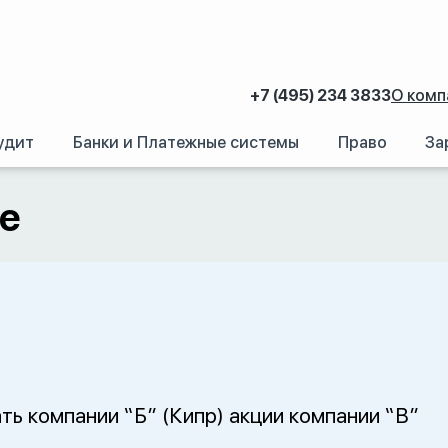
+7 (495) 234 3833
О комп
удит
Банки и Платежные системы
Право
За
ге
ть компании “Б” (Кипр) акции компании “В”