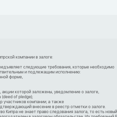
ипрской компании в залоге:
 предъявляет следующие требования, которые необходимо
йствительным и подлежащим исполнению:
нной форме,
 акции которой заложены, уведомление о залоге,
deed of pledge);
тр участников компании; а также
одтверждающий внесение в реестр отметки о залоге.
во Кипра не знает право следования залога, то есть новы
алогодателем в залоговом обязательстве. Из требований 