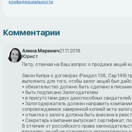
конфиденциальности
Комментарии
Алина Маринич
21.11.2018
Юрист
Петр, отвечая на Ваш вопрос о продаже акций к
Закон Кипра о договорах (Раздел 138, Cap.149)
выполнить для того, чтобы залог акций был де
• обязательство должно быть сделано в письме
• быть подписано Залогодателем
• в присутствии двух дееспособных свидетелей;
• Залогодержатель должен направить компании,
сопровождаемое заверенной копией акта залога (
• отметка о залоге должна быть внесена в реес
• Секретарь компании выпускает сертификат, п
В отличие от российского права законодательст
владелец акций не становится автоматически з