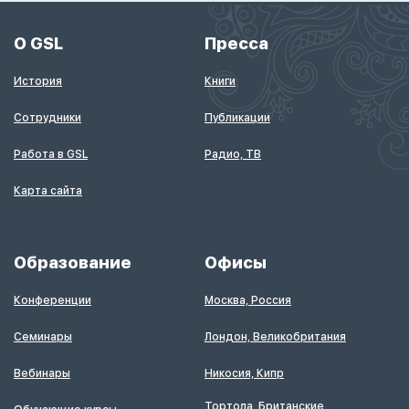
О GSL
Пресса
История
Книги
Сотрудники
Публикации
Работа в GSL
Радио, ТВ
Карта сайта
Образование
Офисы
Конференции
Москва, Россия
Семинары
Лондон, Великобритания
Вебинары
Никосия, Кипр
Тортола, Британские