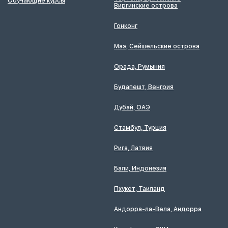
Обучающие курсы
Виргинские острова
Гонконг
Маэ, Сейшельские острова
Орада, Румыния
Будапешт, Венгрия
Дубай, ОАЭ
Стамбул, Турция
Рига, Латвия
Бали, Индонезия
Пхукет, Таиланд
Андорра-ла-Вела, Андорра