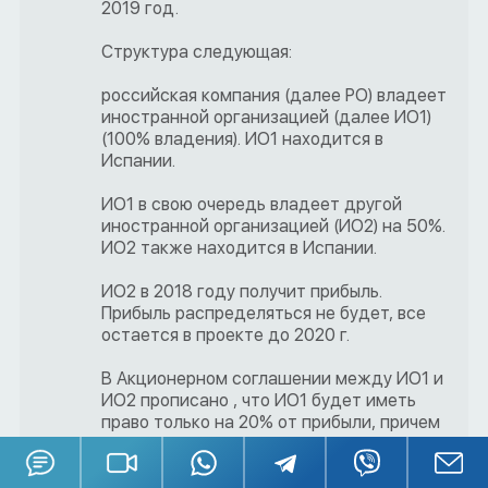
2019 год.
Структура следующая:
российская компания (далее РО) владеет
иностранной организацией (далее ИО1)
(100% владения). ИО1 находится в
Испании.
ИО1 в свою очередь владеет другой
иностранной организацией (ИО2) на 50%.
ИО2 также находится в Испании.
ИО2 в 2018 году получит прибыль.
Прибыль распределяться не будет, все
остается в проекте до 2020 г.
В Акционерном соглашении между ИО1 и
ИО2 прописано , что ИО1 будет иметь
право только на 20% от прибыли, причем
в конце проекта, а это где-то 2020
год. Т.е. ИО1 не имеет права на 50% от
прибыли. Соответственно, ИО1 отражать