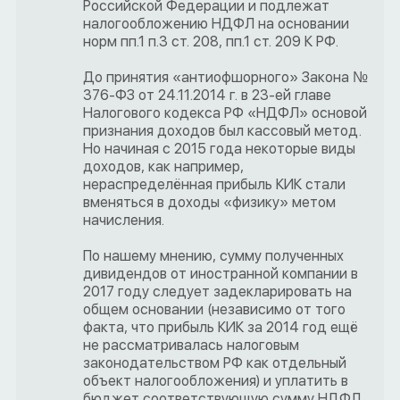
Российской Федерации и подлежат
налогообложению НДФЛ на основании
норм пп.1 п.3 ст. 208, пп.1 ст. 209 К РФ.
До принятия «антиофшорного» Закона №
376-ФЗ от 24.11.2014 г. в 23-ей главе
Налогового кодекса РФ «НДФЛ» основой
признания доходов был кассовый метод.
Но начиная с 2015 года некоторые виды
доходов, как например,
нераспределённая прибыль КИК стали
вменяться в доходы «физику» метом
начисления.
По нашему мнению, сумму полученных
дивидендов от иностранной компании в
2017 году следует задекларировать на
общем основании (независимо от того
факта, что прибыль КИК за 2014 год ещё
не рассматривалась налоговым
законодательством РФ как отдельный
объект налогообложения) и уплатить в
бюджет соответствующую сумму НДФЛ.